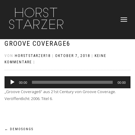
NAVIGATI
UMSCHAL
GROOVE COVERAGE6
VON
HORSTSTARZER18
|
OKTOBER 7, 2018
|
KEINE
KOMMENTARE
|
Audio-
00:00
00:00
Player
„Groove Coverage6“ aus 21st Century von Groove Coverage.
Veröffentlicht: 2006. Titel 6.
Beitragsnavigation
←
DEMOSONGS