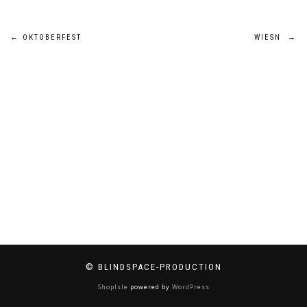
Beitragsnavigation
←
OKTOBERFEST
WIESN
→
© BLINDSPACE-PRODUCTION
ShopIsle
powered by
WordPress