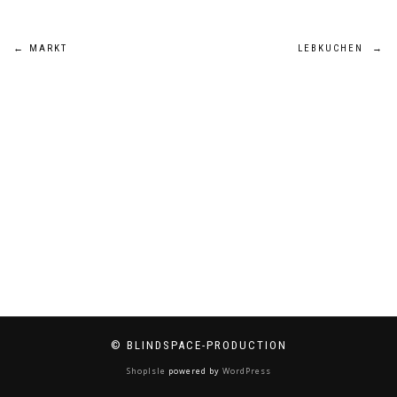
Beitragsnavigation
←
MARKT
LEBKUCHEN
→
© BLINDSPACE-PRODUCTION
ShopIsle
powered by
WordPress