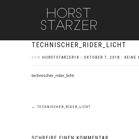
TECHNISCHER_RIDER_LICHT
VON
HORSTSTARZER18
|
OKTOBER 7, 2018
|
KEINE
technischer_rider_licht
Beitragsnavigation
←
TECHNISCHER_RIDER_LICHT
SCHREIBE EINEN KOMMENTAR